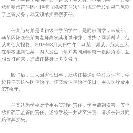
中学生在学校内打架，造成学生人身严重的伤害，学校要
承担赔偿责任吗？根据《侵权责任法》的规定学校如果已尽到
了监管义务，就无须承担赔偿责任。
任某与马某是某初级中学的学生，是同班同学，未成年。
马某因怀疑任某向老师高发其考试作弊，遂找了同学谢某、范
某向任某报复。2015年3月某日中午，马某、谢某、范某三人
在学校遇到任某，四人发生口角并共同到学校一隐蔽角落，互
相殴打起来，造成任某身上多次骨折。
殴打后，三人因害怕出事，就将任某送到学校卫生室，学
校将任某送往医院治疗。任某经住院治疗多日，用去医疗费用
3万余元。
任某认为学校对学生有管理的责任，学生遭到侵害，应当
承担疏于监管的责任。遂将学校一并诉至法院，请求被告共同
赔偿其损失。