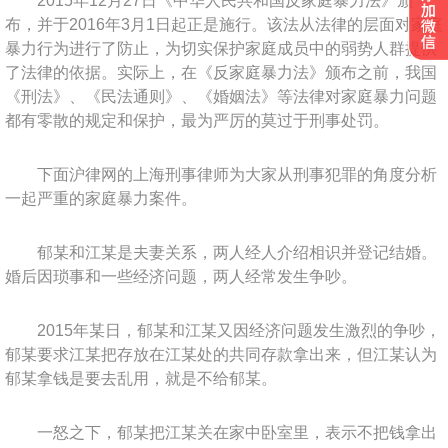
2015年12月27日《中华人民共和国反家庭暴力法》颁
布，并于2016年3月1日起正是施行。该法从法律的层面对家庭
暴力行为进行了防止，为切实保护家庭成员中的弱势人群提供
了法律的依据。实际上，在《反家庭暴力法》颁布之前，我国
《刑法》、《民法通则》、《婚姻法》等法律对家庭暴力问题
都有零散的规定和保护，最为严厉的莫过于刑事处罚。
下面沪律网的上海刑事律师为大家从刑事犯罪的角度分析
一起严重的家庭暴力案件。
郁某和江某是夫妻关系，两人经人介绍相识并登记结婚。
婚后因琐事和一些经济问题，两人经常发生争吵。
2015年某日，郁某和江某又因经济问题发生激烈的争吵，
郁某要求江某把存放在江某处的共同存款拿出来，但江某认为
郁某拿钱是要去乱用，就是不给郁某。
一怒之下，郁某把江某关在家中卧室里，表示不把钱拿出