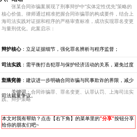
张某合同诈骗案展现了刑事辩护中“实体定性优先”策略的
核心价值。律师通过精准把握合同诈骗罪的构成要件，结合上
海司法实践对证据和程序的严格审查标准，成功实现罪名变更
与量刑优化。此案启示：
辩护核心
：立足证据细节，强化罪名辨析与程序监督；
司法实践
：需平衡打击犯罪与保护经济活动的关系，避免过度
刑事化；
立法完善
：建议进一步明确合同诈骗与民事欺诈的界限，减少
关键词
：合同诈骗罪、罪名变更、认罪认罚、上海司法实
司法裁量争议。
践、辩护策略
本文对我有帮助？点击【右下角】的菜单里的
"分享"
按钮分享
给你的朋友们吧~