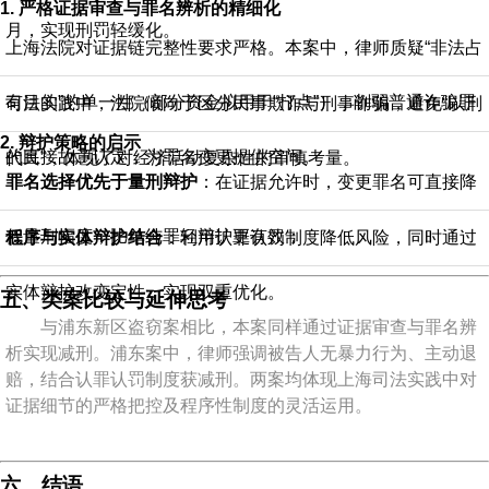
1.
严格证据审查与罪名辨析的精细化
月，实现刑罚轻缓化。
上海法院对证据链完整性要求严格。本案中，律师质疑“非法占
有目的”的单一性（部分资金拟用于“打点”），削弱普通诈骗罪
司法实践中，法院倾向于区分民事欺诈与刑事诈骗，避免“以刑
2.
辩护策略的启示
的直接故意认定，为罪名变更提供空间。
代民”，体现了对经济活动复杂性的审慎考量。
罪名选择优先于量刑辩护
：在证据允许时，变更罪名可直接降
低量刑幅度，比单纯罪轻辩护更有效；
程序与实体辩护结合
：利用认罪认罚制度降低风险，同时通过
实体辩护改变定性，实现双重优化。
五、类案比较与延伸思考
与浦东新区盗窃案相比，本案同样通过证据审查与罪名辨
析实现减刑。浦东案中，律师强调被告人无暴力行为、主动退
赔，结合认罪认罚制度获减刑。两案均体现上海司法实践中对
证据细节的严格把控及程序性制度的灵活运用。
六、结语