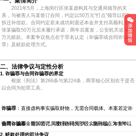
“
一、案情简介
2021年5月，上海闵行区张某虚构其与交通局领导的关
系，与被害人马某签订合同，约定以50万元“打点”领导以获取
拆迁补偿款。合同约定若未成功则退还本金并支付高额利息。
张某骗取50万元后未履行承诺，两年后案发，公安机关追回20
万元赃款。本案争议焦点在于罪名认定（诈骗罪或合同诈骗
罪）及赃款处理方式。
二、法律争议与定性分析
1.
诈骗罪与合同诈骗罪的界定
根据《刑法》第266条与第224条，两罪核心区别在于是否
以合同为犯罪工具。
诈骗罪
：直接虚构事实骗取财物，无需合同载体。本案若定诈
骗罪，涉案金额50万元属“数额特别巨大”，量刑起点为十年以
合同诈骗罪
：需以签订、履行合同为手段实施诈骗。本案中，
2.
赃款处理的司法争议