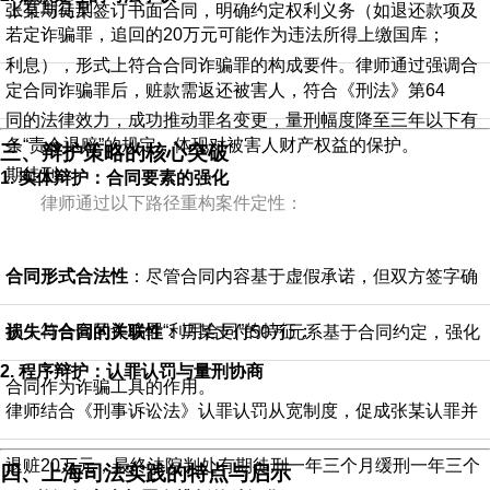
上有期徒刑。
张某与马某签订书面合同，明确约定权利义务（如退还款项及
若定诈骗罪，追回的20万元可能作为违法所得上缴国库；
利息），形式上符合合同诈骗罪的构成要件。律师通过强调合
定合同诈骗罪后，赃款需返还被害人，符合《刑法》第64
同的法律效力，成功推动罪名变更，量刑幅度降至三年以下有
条“责令退赔”的规定，体现对被害人财产权益的保护。
三、辩护策略的核心突破
期徒刑。
1.
实体辩护：合同要素的强化
律师通过以下路径重构案件定性：
合同形式合法性
：尽管合同内容基于虚假承诺，但双方签字确
认，符合合同诈骗罪“利用合同”的特征；
损失与合同的关联性
：马某支付50万元系基于合同约定，强化
2.
程序辩护：认罪认罚与量刑协商
合同作为诈骗工具的作用。
律师结合《刑事诉讼法》认罪认罚从宽制度，促成张某认罪并
退赃20万元，最终法院判处有期徒刑一年三个月缓刑一年三个
四、上海司法实践的特点与启示