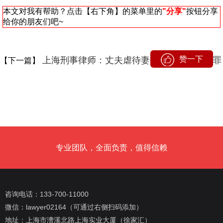
本文对我有帮助？点击【右下角】的菜单里的
"分享"
按钮分享
给你的朋友们吧~
赞一下
上海刑事律师：丈夫虐待妻子致死被判虐待罪
【下一篇】
专业团队，全面负责，值得信赖
咨询电话：133-700-11000
微信：lawyer02164（可通过右侧扫码添加）
地址：上海市漕溪北路上海实业大厦（徐家汇）