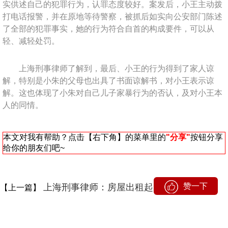
实供述自己的犯罪行为，认罪态度较好。案发后，小王主动拨
打电话报警，并在原地等待警察，被抓后如实向公安部门陈述
了全部的犯罪事实，她的行为符合自首的构成要件，可以从
轻、减轻处罚。
上海刑事律师了解到，最后、小王的行为得到了家人谅
解，特别是小朱的父母也出具了书面谅解书，对小王表示谅
解。这也体现了小朱对自己儿子家暴行为的否认，及对小王本
人的同情。
本文对我有帮助？点击【右下角】的菜单里的
"分享"
按钮分享
给你的朋友们吧~
赞一下
上海刑事律师：房屋出租起火租客跳楼受伤
【上一篇】