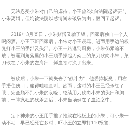
无法忍受小朱对自己的虐待，小王曾2次向法院起诉要与
小朱离婚，但均被法院以感情尚未破裂为由，驳回了起诉。
2019年3月某日，小朱赌博又输了钱，回家后独自一个人
喝闷酒。小王下班回家后，小朱对小王谩骂、进而用手边的板
凳打小王的手部及头部。小王一路逃到厨房，小朱仍紧追不
放，被逼到角落里的小王顺手操起刀架上的菜刀砍向小朱，菜
刀砍在了小朱的左肩部，鲜血顿时流了出来。
被砍后，小朱一下就失去了“战斗力”，他丢掉板凳，用右
手捂住伤口，痛得哇哇直叫。然而，这时的小王已经杀红了
眼，完全顾不到小朱的哀嚎，继续用刀砍向小朱的头部和胸
前，一阵疯狂的砍杀之后，小朱当场倒在了血泊之中。
定下神来的小王用手推了推躺在地板上的小朱，可小朱一
动不动，早已经死亡多时，吓小王的立即打110报警。