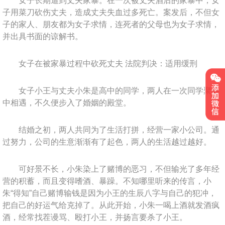
女子长期遭到丈夫家暴。在一次被丈夫酒后的家暴中，女
子用菜刀砍伤丈夫，造成丈夫失血过多死亡。案发后，不但女
子的家人、朋友都为女子求情，连死者的父母也为女子求情，
并出具书面的谅解书。
女子在被家暴过程中砍死丈夫 法院判决：适用缓刑
女子小王与丈夫小朱是高中的同学，两人在一次同学聚会
中相遇，不久便步入了婚姻的殿堂。
结婚之初，两人共同为了生活打拼，经营一家小公司。通
过努力，公司的生意渐渐有了起色，两人的生活越过越好。
可好景不长，小朱染上了赌博的恶习，不但输光了多年经
营的积蓄，而且变得嗜酒、暴躁。不知哪里听来的传言，小
朱“得知”自己赌博输钱是因为小王的生辰八字与自己的犯冲，
把自己的好运气给克掉了。从此开始，小朱一喝上酒就发酒疯
酒，经常找茬谩骂、殴打小王，并扬言要杀了小王。