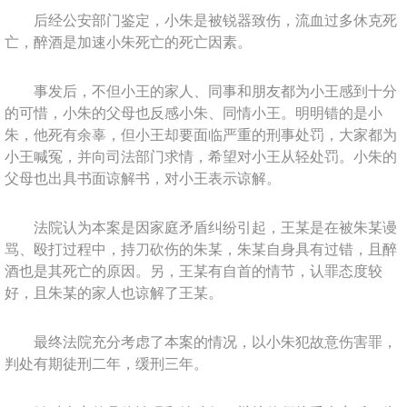
后经公安部门鉴定，小朱是被锐器致伤，流血过多休克死
亡，醉酒是加速小朱死亡的死亡因素。
事发后，不但小王的家人、同事和朋友都为小王感到十分
的可惜，小朱的父母也反感小朱、同情小王。明明错的是小
朱，他死有余辜，但小王却要面临严重的刑事处罚，大家都为
小王喊冤，并向司法部门求情，希望对小王从轻处罚。小朱的
父母也出具书面谅解书，对小王表示谅解。
法院认为本案是因家庭矛盾纠纷引起，王某是在被朱某谩
骂、殴打过程中，持刀砍伤的朱某，朱某自身具有过错，且醉
酒也是其死亡的原因。另，王某有自首的情节，认罪态度较
好，且朱某的家人也谅解了王某。
最终法院充分考虑了本案的情况，以小朱犯故意伤害罪，
判处有期徒刑二年，缓刑三年。